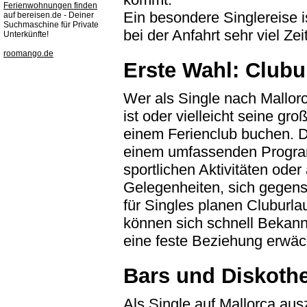
Ferienwohnungen finden
Ein besondere Singlereise i
auf bereisen.de - Deiner
Suchmaschine für Private
bei der Anfahrt sehr viel Ze
Unterkünfte!
roomango.de
Erste Wahl: Clubu
Wer als Single nach Mallor
ist oder vielleicht seine gro
einem Ferienclub buchen. D
einem umfassenden Program
sportlichen Aktivitäten od
Gelegenheiten, sich gegens
für Singles planen Cluburla
können sich schnell Bekannt
eine feste Beziehung erwäc
Bars und Diskoth
Als Single auf Mallorca au