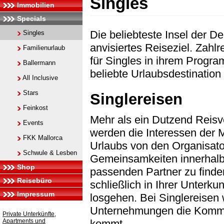
Singles
Immobilien
Specials
Die beliebteste Insel der D
Singles
anvisiertes Reiseziel. Zahl
Familienurlaub
für Singles in ihrem Progra
Ballermann
beliebte Urlaubsdestination 
All Inclusive
Stars
Singlereisen
Feinkost
Mehr als ein Dutzend Reisve
Events
werden die Interessen der M
FKK Mallorca
Urlaubs von den Organisator
Schwule & Lesben
Gemeinsamkeiten innerhalb 
Shop
passenden Partner zu finden
Reisebüro
schließlich in Ihrer Unter
Impressum
losgehen. Bei Singlereisen w
Unternehmungen die Kommun
Private Unterkünfte,
Apartments und
kommt.